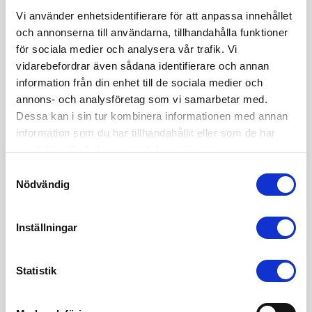
Hej!
Vi använder enhetsidentifierare för att anpassa innehållet
och annonserna till användarna, tillhandahålla funktioner
Mitt namn är Sofia Edvardsen och jag är grundare av
för sociala medier och analysera vår trafik. Vi
juristbyrån Sharp Cookie Advisors och är en vass
vidarebefordrar även sådana identifierare och annan
affärsjurist inom internetjuridik & startupjuridik. Vill du också
information från din enhet till de sociala medier och
anlita mig och mitt team? Du når oss på 08 - 12 44 33 50
och info(a)sharpcookie.se
annons- och analysföretag som vi samarbetar med.
Dessa kan i sin tur kombinera informationen med annan
information som du har tillhandahållit eller som de har
samlat in när du har använt deras tjänster.
Samtyckesval
Nödvändig
Behöver du affärsjuridiskt stöd?
Läs mer om den affärsjuridiska byrån
Inställningar
Sharp Cookie Advisors
Statistik