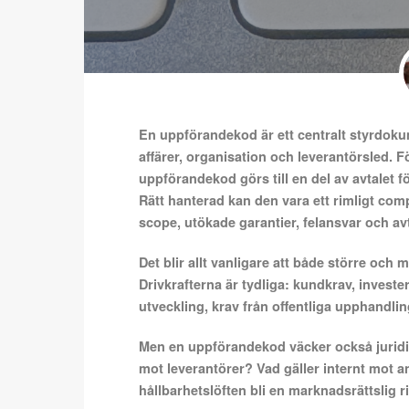
En uppförandekod är ett centralt styrdokum
affärer, organisation och leverantörsled. F
uppförandekod görs till en del av avtalet fö
Rätt hanterad kan den vara ett rimligt com
scope, utökade garantier, felansvar och avt
Det blir allt vanligare att både större oc
Drivkrafterna är tydliga: kundkrav, investe
utveckling, krav från offentliga upphandli
Men en uppförandekod väcker också jurid
mot leverantörer? Vad gäller internt mot a
hållbarhetslöften bli en marknadsrättslig r