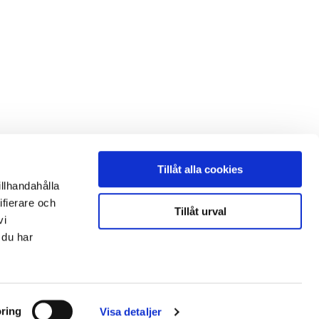
Tillåt alla cookies
illhandahålla
ifierare och
Tillåt urval
vi
 du har
ring
Visa detaljer