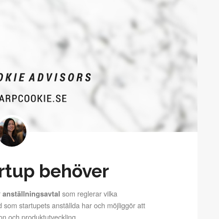
artup behöver
r
som reglerar vilka
anställningsavtal
som startupets anställda har och möjliggör att
ion och produktutveckling.