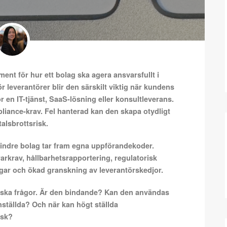
ent för hur ett bolag ska agera ansvarsfullt i
ör leverantörer blir den särskilt viktig när kundens
r en IT-tjänst, SaaS-lösning eller konsultleverans.
pliance-krav. Fel hanterad kan den skapa otydligt
alsbrottsrisk.
h mindre bolag tar fram egna uppförandekoder.
rarkrav, hållbarhetsrapportering, regulatorisk
ngar och ökad granskning av leverantörskedjor.
iska frågor. Är den bindande? Kan den användas
nställda? Och när kan högt ställda
isk?