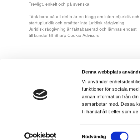
Trevligt, enkelt och på svenska.
Tänk bara på att detta är en blogg om internetjuridik och
startupjuridik och ersätter inte juridisk rådgivning.
Juridisk rådgivning är faktabaserad och lämnas endast
till kunder till Sharp Cookie Advisors.
Denna webbplats använde
Vi använder enhetsidentifie
funktioner för sociala medi
annan information från din
samarbetar med. Dessa kan
tillhandahållit eller som d
You may link to this site and share its content, just
Privacy notice
-
Cookie notice
Samtyckesval
Nödvändig