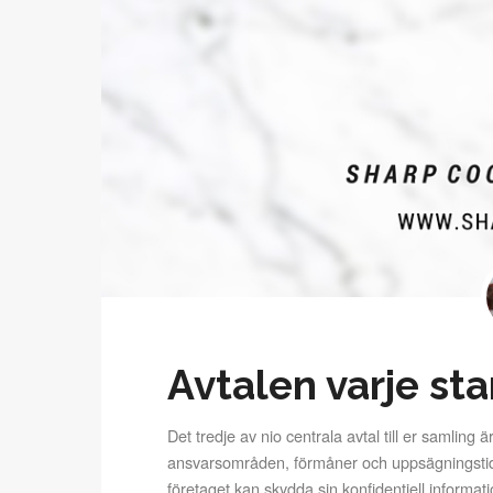
Avtalen varje st
Det tredje av nio centrala avtal till er samling ä
ansvarsområden, förmåner och uppsägningstid 
företaget kan skydda sin konfidentiell informat