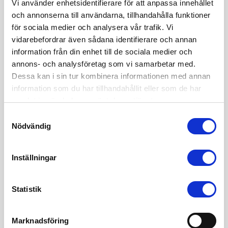
Vi använder enhetsidentifierare för att anpassa innehållet
Mitt namn är Sofia Edvardsen och jag är grundare av
och annonserna till användarna, tillhandahålla funktioner
juristbyrån Sharp Cookie Advisors och är en vass
för sociala medier och analysera vår trafik. Vi
affärsjurist inom internetjuridik & startupjuridik. Vill du också
vidarebefordrar även sådana identifierare och annan
anlita mig och mitt team? Du når oss på 08 - 12 44 33 50
information från din enhet till de sociala medier och
och info(a)sharpcookie.se
annons- och analysföretag som vi samarbetar med.
Dessa kan i sin tur kombinera informationen med annan
information som du har tillhandahållit eller som de har
samlat in när du har använt deras tjänster.
Samtyckesval
Behöver du affärsjuridiskt stöd?
Nödvändig
Läs mer om den affärsjuridiska byrån
Sharp Cookie Advisors
Inställningar
Statistik
Marknadsföring