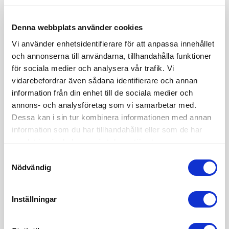
Denna webbplats använder cookies
Vi använder enhetsidentifierare för att anpassa innehållet
och annonserna till användarna, tillhandahålla funktioner
Hej!
för sociala medier och analysera vår trafik. Vi
vidarebefordrar även sådana identifierare och annan
information från din enhet till de sociala medier och
Mitt namn är Sofia Edvardsen och jag är grundare av
annons- och analysföretag som vi samarbetar med.
juristbyrån Sharp Cookie Advisors och är en vass
affärsjurist inom internetjuridik & startupjuridik. Vill du också
Dessa kan i sin tur kombinera informationen med annan
anlita mig och mitt team? Du når oss på 08 - 12 44 33 50
information som du har tillhandahållit eller som de har
och info(a)sharpcookie.se
samlat in när du har använt deras tjänster.
Samtyckesval
Nödvändig
Inställningar
Behöver du affärsjuridiskt stöd?
Läs mer om den affärsjuridiska byrån