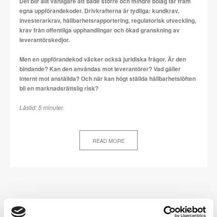
Det blir allt vanligare att både större och mindre bolag tar fram
egna uppförandekoder. Drivkrafterna är tydliga: kundkrav,
investerarkrav, hållbarhetsrapportering, regulatorisk utveckling,
krav från offentliga upphandlingar och ökad granskning av
leverantörskedjor.
Men en uppförandekod väcker också juridiska frågor. Är den
bindande? Kan den användas mot leverantörer? Vad gäller
internt mot anställda? Och när kan högt ställda hållbarhetslöften
bli en marknadsrättslig risk?
Lästid: 5 minuter.
READ MORE