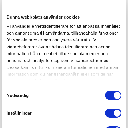
Denna webbplats använder cookies
Vi använder enhetsidentifierare för att anpassa innehållet
och annonserna till användarna, tillhandahålla funktioner
för sociala medier och analysera vår trafik. Vi
Hej!
vidarebefordrar även sådana identifierare och annan
information från din enhet till de sociala medier och
Mitt namn är Sofia Edvardsen och jag är grundare av
annons- och analysföretag som vi samarbetar med.
juristbyrån Sharp Cookie Advisors och är en vass
Dessa kan i sin tur kombinera informationen med annan
affärsjurist inom internetjuridik & startupjuridik. Vill du också
information som du har tillhandahållit eller som de har
anlita mig och mitt team? Du når oss på 08 - 12 44 33 50
och info(a)sharpcookie.se
samlat in när du har använt deras tjänster.
Samtyckesval
Nödvändig
Inställningar
Behöver du affärsjuridiskt stöd?