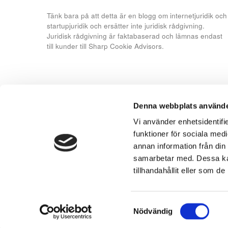
Tänk bara på att detta är en blogg om internetjuridik och
startupjuridik och ersätter inte juridisk rådgivning.
Juridisk rådgivning är faktabaserad och lämnas endast
till kunder till Sharp Cookie Advisors.
Denna webbplats använde
Vi använder enhetsidentifie
funktioner för sociala medi
annan information från din
samarbetar med. Dessa kan
tillhandahållit eller som d
You may link to this site and share its content, just
Privacy notice
-
Cookie notice
Samtyckesval
Nödvändig