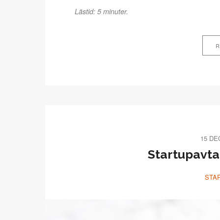
Lästid: 5 minuter.
R
15 DE
Startupavtal
STA