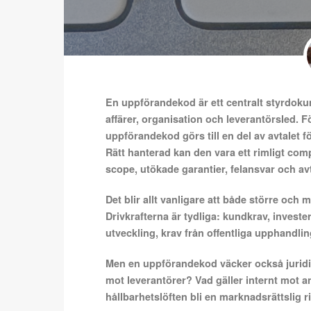
En uppförandekod är ett centralt styrdokum
affärer, organisation och leverantörsled. F
uppförandekod görs till en del av avtalet fö
Rätt hanterad kan den vara ett rimligt com
scope, utökade garantier, felansvar och avt
Det blir allt vanligare att både större oc
Drivkrafterna är tydliga: kundkrav, investe
utveckling, krav från offentliga upphandli
Men en uppförandekod väcker också jurid
mot leverantörer? Vad gäller internt mot a
hållbarhetslöften bli en marknadsrättslig r