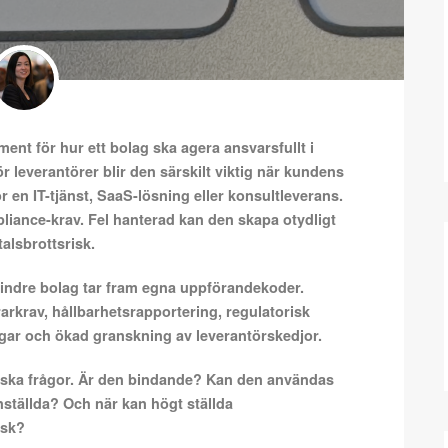
ent för hur ett bolag ska agera ansvarsfullt i
ör leverantörer blir den särskilt viktig när kundens
r en IT-tjänst, SaaS-lösning eller konsultleverans.
pliance-krav. Fel hanterad kan den skapa otydligt
alsbrottsrisk.
h mindre bolag tar fram egna uppförandekoder.
rarkrav, hållbarhetsrapportering, regulatorisk
ngar och ökad granskning av leverantörskedjor.
iska frågor. Är den bindande? Kan den användas
nställda? Och när kan högt ställda
isk?