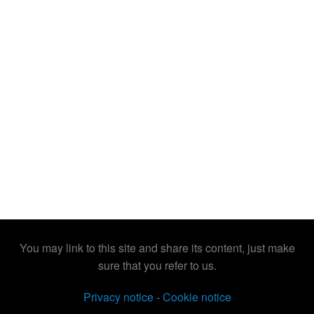
You may link to this site and share its content, just make
sure that you refer to us.
Privacy notice
-
Cookie notice