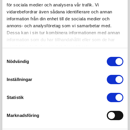
Mitt namn är Sofia Edvardsen och jag är grundare av
för sociala medier och analysera vår trafik. Vi
juristbyrån Sharp Cookie Advisors och är en vass
vidarebefordrar även sådana identifierare och annan
affärsjurist inom internetjuridik & startupjuridik. Vill du också
information från din enhet till de sociala medier och
anlita mig och mitt team? Du når oss på 08 - 12 44 33 50
annons- och analysföretag som vi samarbetar med.
och info(a)sharpcookie.se
Dessa kan i sin tur kombinera informationen med annan
information som du har tillhandahållit eller som de har
samlat in när du har använt deras tjänster.
Samtyckesval
Nödvändig
Affärs-, tech- och internetjuridik
Sharp Cookie Advisors
Inställningar
Statistik
Tidigare inlägg
Marknadsföring
Alla tidigare inlägg