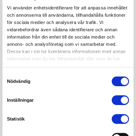
Hej!
Vi använder enhetsidentifierare för att anpassa innehållet
och annonserna till användarna, tillhandahålla funktioner
Mitt namn är Sofia Edvardsen och jag är grundare av
för sociala medier och analysera vår trafik. Vi
juristbyrån Sharp Cookie Advisors och är en vass
vidarebefordrar även sådana identifierare och annan
affärsjurist inom internetjuridik & startupjuridik. Vill du också
information från din enhet till de sociala medier och
anlita mig och mitt team? Du når oss på 08 - 12 44 33 50
annons- och analysföretag som vi samarbetar med.
och info(a)sharpcookie.se
Dessa kan i sin tur kombinera informationen med annan
information som du har tillhandahållit eller som de har
samlat in när du har använt deras tjänster.
Samtyckesval
Nödvändig
Behöver du affärsjuridiskt stöd?
Läs mer om den affärsjuridiska byrån
Inställningar
Sharp Cookie Advisors
Statistik