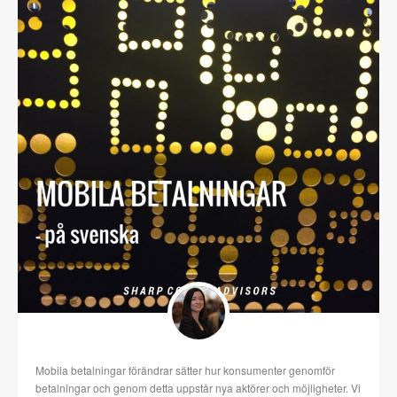
Mobila betalningar förändrar sätter hur konsumenter genomför
betalningar och genom detta uppstår nya aktörer och möjligheter. Vi