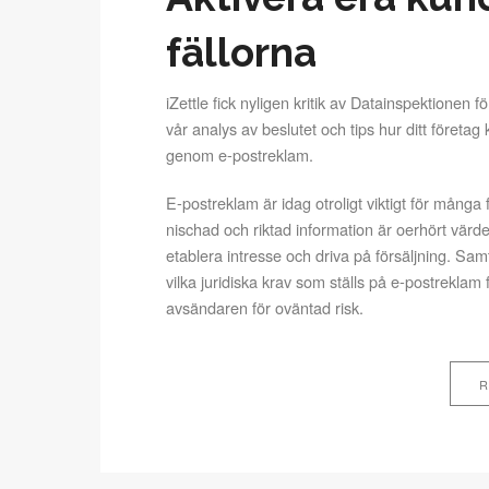
fällorna
iZettle fick nyligen kritik av Datainspektionen f
vår analys av beslutet och tips hur ditt företa
genom e-postreklam.
E-postreklam är idag otroligt viktigt för mång
nischad och riktad information är oerhört värdef
etablera intresse och driva på försäljning. Sa
vilka juridiska krav som ställs på e-postreklam f
avsändaren för oväntad risk.
R