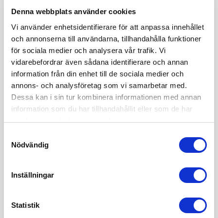
Denna webbplats använder cookies
Vi använder enhetsidentifierare för att anpassa innehållet
och annonserna till användarna, tillhandahålla funktioner
för sociala medier och analysera vår trafik. Vi
vidarebefordrar även sådana identifierare och annan
Hej!
information från din enhet till de sociala medier och
annons- och analysföretag som vi samarbetar med.
Mitt namn är Sofia Edvardsen och jag är grundare av
Dessa kan i sin tur kombinera informationen med annan
juristbyrån Sharp Cookie Advisors och är en vass
information som du har tillhandahållit eller som de har
affärsjurist inom internetjuridik & startupjuridik. Vill du också
samlat in när du har använt deras tjänster.
anlita mig och mitt team? Du når oss på 08 - 12 44 33 50
och info(a)sharpcookie.se
Samtyckesval
Nödvändig
Inställningar
Affärs-, tech- och internetjuridik
Statistik
Sharp Cookie Advisors