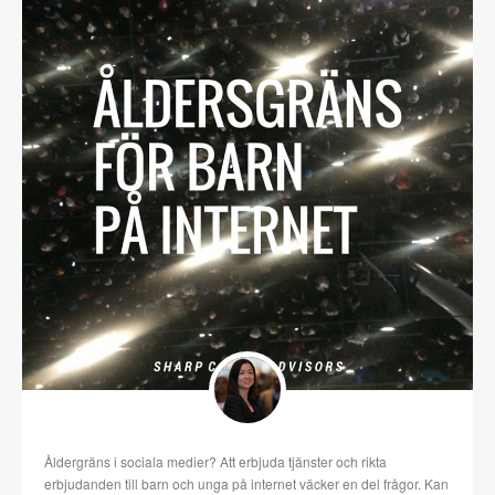
Åldergräns i sociala medier? Att erbjuda tjänster och rikta
erbjudanden till barn och unga på internet väcker en del frågor. Kan