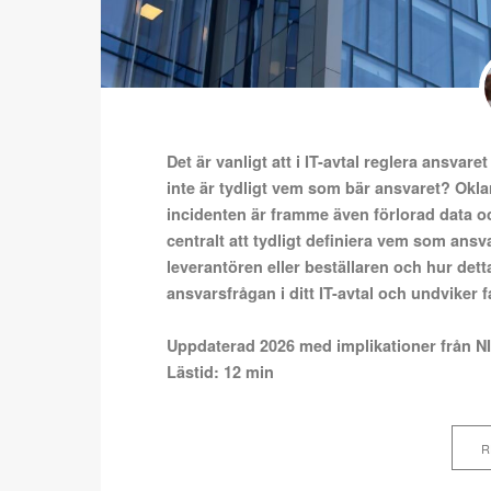
Det är vanligt att i IT-avtal reglera ansva
inte är tydligt vem som bär ansvaret? Oklara
incidenten är framme även förlorad data och
centralt att tydligt definiera vem som ans
leverantören eller beställaren och hur dett
ansvarsfrågan i ditt IT-avtal och undviker f
Uppdaterad 2026 med implikationer från N
Lästid: 12 min
R